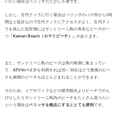
いたい場合はペリッサだと少し不便です。
しかし、古代ティラに行く場合はペリッサのバス停から1時
間ほど徒歩なので古代ティラにアクセスがよく、古代ティ
ラを挟んだ反対側にはサントリーニ島の有名なビーチの一
つ
「Kamari Beach（カマリビーチ）」
があります。
また、サントリーニ島のビーチは島の南側に集まってい
て、
ATVやバイク
を利用すれば20～30分ほどで東側のビー
チも南側のビーチもほとんどまわることができます。
そのため、イアやフィラなどの都市観光よりビーチでのん
びりしたりサントリーニ島内のビーチをたくさん巡りたい
という場合は
ペリッサを拠点にするととても便利
です。