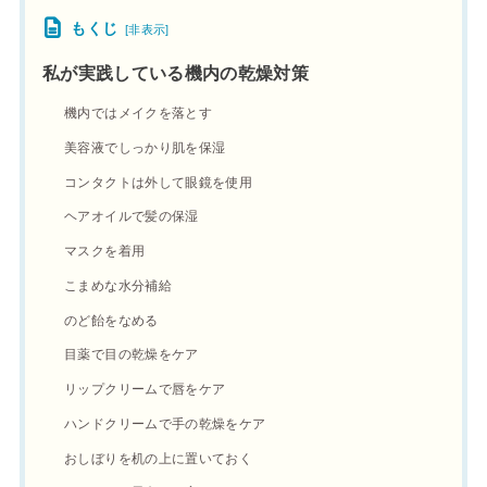
もくじ
[
非表示
]
私が実践している機内の乾燥対策
機内ではメイクを落とす
美容液でしっかり肌を保湿
コンタクトは外して眼鏡を使用
ヘアオイルで髪の保湿
マスクを着用
こまめな水分補給
のど飴をなめる
目薬で目の乾燥をケア
リップクリームで唇をケア
ハンドクリームで手の乾燥をケア
おしぼりを机の上に置いておく