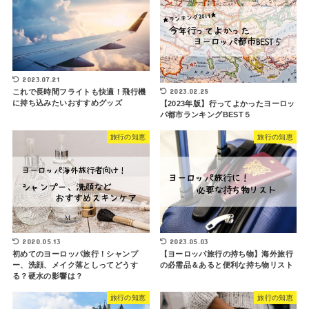
2023.07.21
2023.02.25
これで長時間フライトも快適！飛行機
に持ち込みたいおすすめグッズ
【2023年版】行ってよかったヨーロッ
パ都市ランキングBEST５
旅行の知恵
旅行の知恵
2020.05.13
2023.05.03
初めてのヨーロッパ旅行！シャンプ
【ヨーロッパ旅行の持ち物】海外旅行
ー、洗顔、メイク落としってどうす
の必需品＆あると便利な持ち物リスト
る？硬水の影響は？
旅行の知恵
旅行の知恵