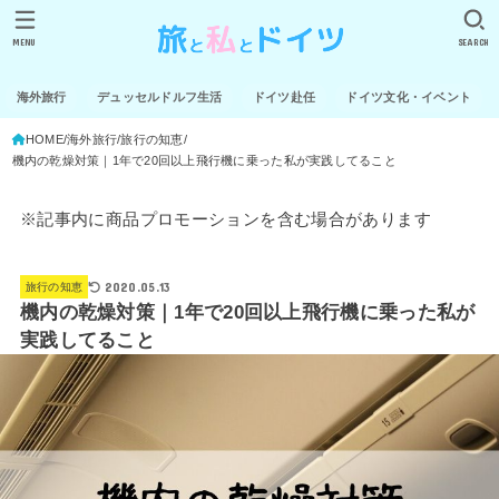
MENU
SEARCH
海外旅行
デュッセルドルフ生活
ドイツ赴任
ドイツ文化・イベント
HOME
海外旅行
旅行の知恵
機内の乾燥対策｜1年で20回以上飛行機に乗った私が実践してること
※記事内に商品プロモーションを含む場合があります
2020.05.13
旅行の知恵
機内の乾燥対策｜1年で20回以上飛行機に乗った私が
実践してること