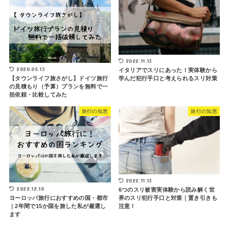
2022.11.13
2020.05.13
イタリアでスリにあった！実体験から
学んだ犯行手口と考えられるスリ対策
【タウンライフ旅さがし】ドイツ旅行
の見積もり（予算）プランを無料で一
括依頼・比較してみた
旅行の知恵
旅行の知恵
2022.11.13
2022.12.10
6つのスリ被害実体験から読み解く世
界のスリ犯行手口と対策｜置き引きも
ヨーロッパ旅行におすすめの国・都市
注意！
｜2年間で15か国を旅した私が厳選し
ます