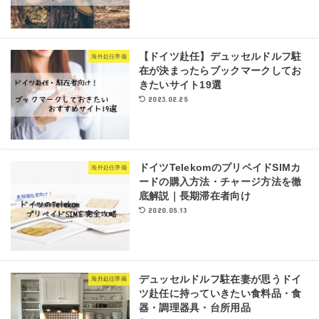
【ドイツ赴任】デュッセルドルフ駐
海外赴任準備
在が決まったらブックマークしてお
きたいサイト19選
2023.02.25
ドイツTelekomのプリペイドSIMカ
海外赴任準備
ードの購入方法・チャージ方法を徹
底解説｜長期滞在者向け
2020.05.13
デュッセルドルフ駐在妻が思うドイ
海外赴任準備
ツ赴任に持っていきたい食料品・食
器・調理器具・台所用品