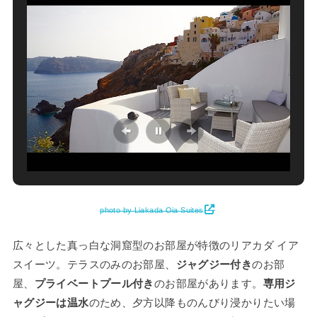
photo by Liakada Oia Suites
広々とした真っ白な洞窟型のお部屋が特徴のリアカダ イア
スイーツ。テラスのみのお部屋、
ジャグジー付き
のお部
屋、
プライベートプール付き
のお部屋があります。
専用ジ
ャグジーは温水
のため、夕方以降ものんびり浸かりたい場