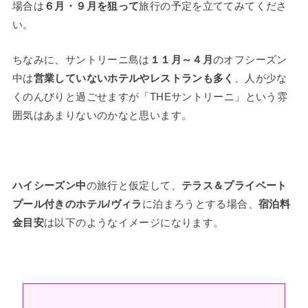
場合は
６月・９月を狙って
旅行の予定を立ててみてくださ
い。
ちなみに、サントリーニ島は
１１月～４月
のオフシーズン
中は
営業していないホテルやレストランも多く
、人が少な
くのんびりと過ごせますが「THEサントリーニ」という雰
囲気はあまりないのかなと思います。
ハイシーズン中
の旅行と仮定して、
テラス＆プライベート
プール付きのホテル/ヴィラ
に泊まろうとする場合、
宿泊料
金目安
は以下のようなイメージになります。