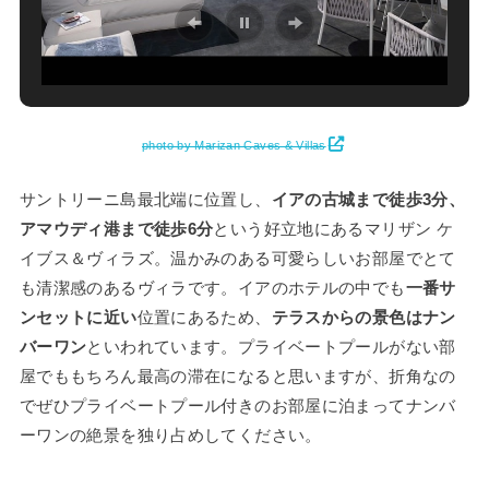
photo by Marizan Caves & Villas
サントリーニ島最北端に位置し、
イアの古城まで徒歩3分、
アマウディ港まで徒歩6分
という好立地にあるマリザン ケ
イブス＆ヴィラズ。温かみのある可愛らしいお部屋でとて
も清潔感のあるヴィラです。イアのホテルの中でも
一番サ
ンセットに近い
位置にあるため、
テラスからの景色はナン
バーワン
といわれています。プライベートプールがない部
屋でももちろん最高の滞在になると思いますが、折角なの
でぜひプライベートプール付きのお部屋に泊まってナンバ
ーワンの絶景を独り占めしてください。