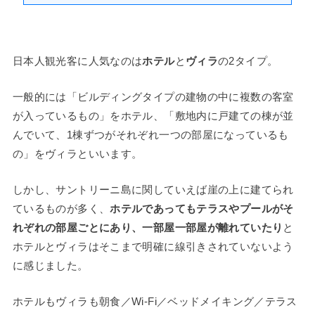
日本人観光客に人気なのは
ホテル
と
ヴィラ
の2タイプ。
一般的には「ビルディングタイプの建物の中に複数の客室
が入っているもの」をホテル、「敷地内に戸建ての棟が並
んでいて、1棟ずつがそれぞれ一つの部屋になっているも
の」をヴィラといいます。
しかし、サントリーニ島に関していえば崖の上に建てられ
ているものが多く、
ホテルであってもテラスやプールがそ
れぞれの部屋ごとにあり、一部屋一部屋が離れていたり
と
ホテルとヴィラはそこまで明確に線引きされていないよう
に感じました。
ホテルもヴィラも朝食／Wi-Fi／ベッドメイキング／テラス