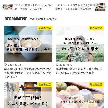
【ドイツの冷凍庫】気付いたら霜だ
コロナウイルス感染拡大で夫が在宅
らけ！？霜取り方法まとめ
勤務！子なし主婦ができる気遣い
RECOMMEND
駐在妻生活
駐在妻生活
2023.07.30
2020.05.13
駐在妻って平日何すればいいの？とい
海外生活に向いている人＝駐在妻に向
う疑問にお答え｜デュッセルドルフで
いている人ではないという事実
できること
駐在妻生活
駐在妻生活