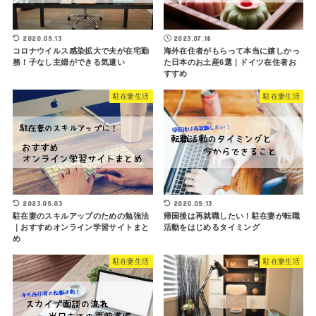
2020.05.13
2023.07.18
コロナウイルス感染拡大で夫が在宅勤
海外在住者がもらって本当に嬉しかっ
務！子なし主婦ができる気遣い
た日本のお土産6選｜ドイツ在住者お
すすめ
駐在妻生活
駐在妻生活
2023.05.03
2020.05.13
駐在妻のスキルアップのための勉強法
帰国後は再就職したい！駐在妻が転職
｜おすすめオンライン学習サイトまと
活動をはじめるタイミング
め
駐在妻生活
駐在妻生活