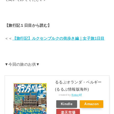
【旅行記１日目から読む】
＜＜
【旅行記】ルクセンブルクの街歩き編｜女子旅1日目
▼今回の旅のお供▼
るるぶオランダ・ベルギー
(るるぶ情報版海外)
created by
Rinker
Kindle
Amazon
楽天市場