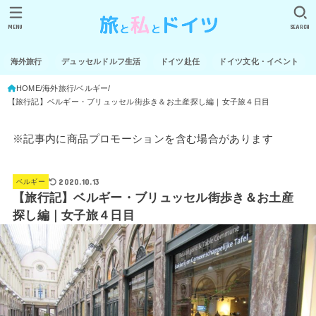
MENU
SEARCH
海外旅行
デュッセルドルフ生活
ドイツ赴任
ドイツ文化・イベント
HOME
海外旅行
ベルギー
【旅行記】ベルギー・ブリュッセル街歩き＆お土産探し編｜女子旅４日目
※記事内に商品プロモーションを含む場合があります
2020.10.13
ベルギー
【旅行記】ベルギー・ブリュッセル街歩き＆お土産
探し編｜女子旅４日目