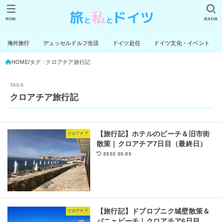
MENU
SEARCH
海外旅行
デュッセルドルフ生活
ドイツ赴任
ドイツ文化・イベント
HOME
タグ : クロアチア旅行記
クロアチア旅行記
【旅行記】ホテルのビーチ＆旧市街
クロアチア
散策｜クロアチア7日目（最終日）
2022.05.05
【旅行記】ドブロブニク城壁散策＆
クロアチア
バニェビーチ｜クロアチア6日目