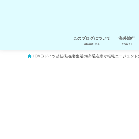
このブログについて
海外旅行
about me
travel
運営者プロフィール
運営者情報・プライバシーポリシ
イタリア
オランダ
ドイツ
ハンガリー
フランス
ベルギー
ルクセンブ
ポルトガル
ギリシャ
チェコ
オーストリ
イギリス
スペイン
メキシコ
旅行の知恵
HOME
ドイツ赴任
駐在妻生活
海外駐在妻が転職エージェント
ー