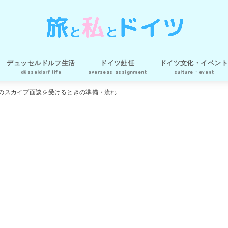
デュッセルドルフ生活
ドイツ赴任
ドイツ文化・イベント
düsseldorf life
overseas assignment
culture・event
ルク
ア
デュッセルドルフグルメ
生活の知恵
海外赴任準備
駐在妻生活
一時帰国
のスカイプ面談を受けるときの準備・流れ