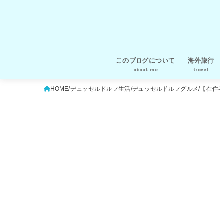
このブログについて
海外旅行
about me
travel
運営者プロフィール
運営者情報・プライバシーポリシ
イタリア
オランダ
ドイツ
ハンガリー
フランス
ベルギー
ルクセンブ
ポルトガル
ギリシャ
チェコ
オーストリ
イギリス
スペイン
メキシコ
旅行の知恵
HOME
デュッセルドルフ生活
デュッセルドルフグルメ
【在住
ー