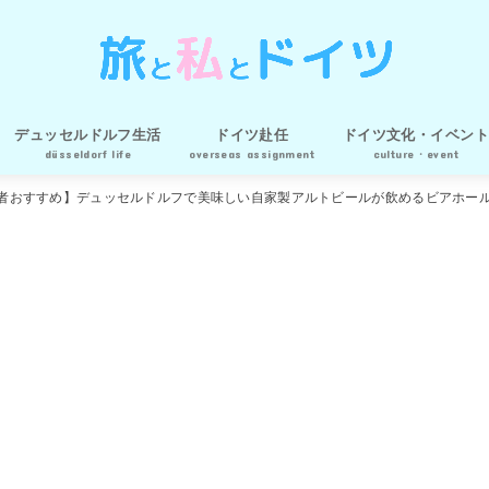
デュッセルドルフ生活
ドイツ赴任
ドイツ文化・イベント
düsseldorf life
overseas assignment
culture・event
ルク
ア
デュッセルドルフグルメ
生活の知恵
海外赴任準備
駐在妻生活
一時帰国
者おすすめ】デュッセルドルフで美味しい自家製アルトビールが飲めるビアホー